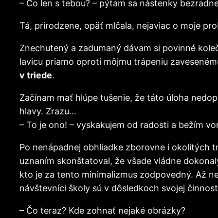
– Čo len s tebou? – pýtam sa nástenky bezradne
Tá, prirodzene, opäť mlčala, nejaviac o moje pr
Znechutený a zadumaný dávam si povinné kolečk
lavicu priamo oproti môjmu trápeniu zavesenému
v triede
.
Začínam mať hlúpe tušenie, že táto úloha nedop
hlavy. Zrazu…
– To je ono! – vyskakujem od radosti a bežím v
Po nenápadnej obhliadke zborovne i okolitých t
uznaním skonštatoval, že všade vládne dokonalý
kto je za tento minimalizmus zodpovedný. Až n
návštevníci školy sú v dôsledkoch svojej činnost
– Čo teraz? Kde zohnať nejaké obrázky?