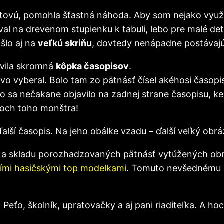
ovú, pomohla šťastná náhoda. Aby som nejako využil
val na drevenom stupienku k tabuli, lebo pre malé de
šlo aj na
veľkú skriňu
, dovtedy nenápadne postávajú
javila skromná
kôpka časopisov
.
ivo vyberal. Bolo tam zo pätnásť čísel akéhosi časop
o sa nečakane objavilo na zadnej strane časopisu, k
koch toho monštra!
ďalší časopis. Na jeho obálke vzadu – ďalší veľký obr
u a skladu porozhadzovaných pätnásť vytúžených ob
šími hasičskými top modelkami
. Tomuto nevšednému d
 Peťo, školník, upratovačky a aj pani riaditeľka. A h