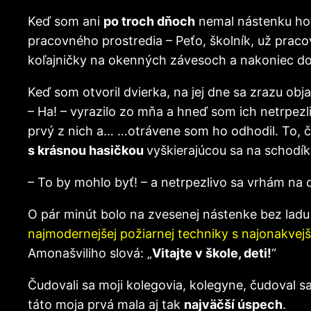
Keď som ani
po troch dňoch
nemal nástenku hot
pracovného prostredia – Peťo, školník, už praco
koľajničky na okenných závesoch a nakoniec do
Keď som otvoril dvierka, na jej dne sa zrazu ob
– Ha! – vyrazilo zo mňa a hneď som ich netrpezl
prvý z nich a… …otrávene som ho odhodil. To, č
s krásnou hasičkou
vyškierajúcou sa na schodí
– To by mohlo byť! – a netrpezlivo sa vrhám na 
O pár minút bolo na zvesenej nástenke bez lad
najmodernejšej požiarnej techniky s najonakvej
Amonašviliho slová: „
Vitajte v škole, deti!
“
Čudovali sa moji kolegovia, kolegyne, čudoval sa
táto moja prvá mala aj tak
najväčší úspech
.