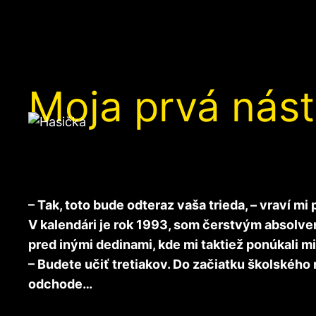
Moja prvá nás
– Tak, toto bude odteraz vaša trieda, – vraví m
V kalendári je rok 1993, som čerstvým absolve
pred inými dedinami, kde mi taktiež ponúkali mi
– Budete učiť tretiakov. Do začiatku školského
odchode…