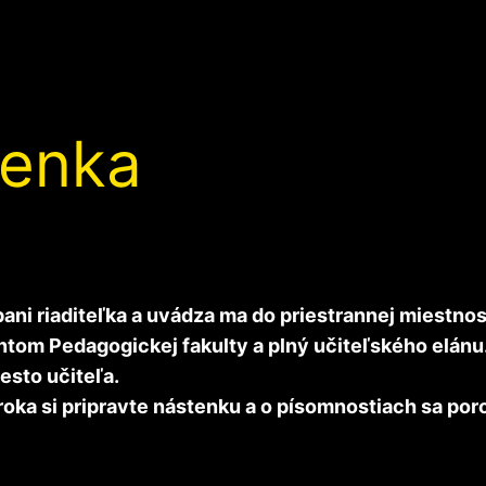
tenka
i pani riaditeľka a uvádza ma do priestrannej miestno
ntom Pedagogickej fakulty a plný učiteľského elánu.
esto učiteľa.
 roka si pripravte nástenku a o písomnostiach sa p