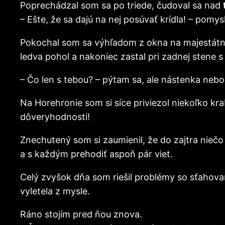
Poprechádzal som sa po triede, čudoval sa nad
– Ešte, že sa dajú na nej posúvať krídla! – pomys
Pokochal som sa výhľadom z okna na majestátnu 
ledva pohol a nakoniec zastal pri zadnej stene
– Čo len s tebou? – pýtam sa, ale nástenka nebo
Na Horehronie som si síce priviezol niekoľko kra
dôveryhodnosti!
Znechutený som si zaumienil, že do zajtra nie
a s každým prehodiť aspoň pár viet.
Celý zvyšok dňa som riešil problémy so sťahov
vyletela z mysle.
Ráno stojím pred ňou znova.