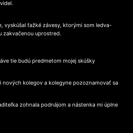
videl.
, vyskúšal ťažké závesy, ktorými som ledva-
ou zakvačenou uprostred.
práve tie budú predmetom mojej skúšky
dzi nových kolegov a kolegyne pozoznamovať sa
iaditeľka zohnala podnájom a nástenka mi úplne