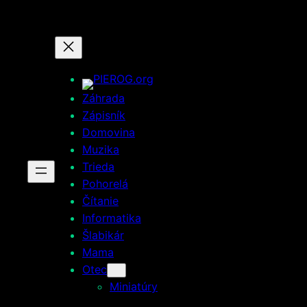
Prejsť
na
obsah
Záhrada
Zápisník
Domovina
Muzika
Trieda
Pohorelá
Čítanie
Informatika
Šlabikár
Mama
Otec
Miniatúry