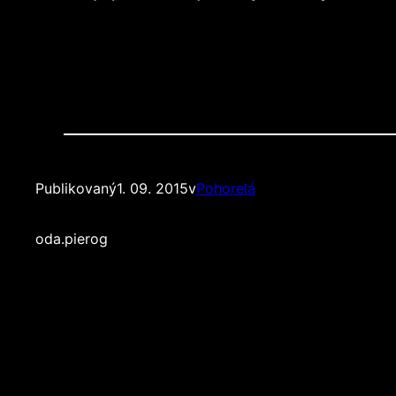
Publikovaný
1. 09. 2015
v
Pohorelá
od
a.pierog