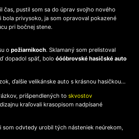
 čas, pustil som sa do úprav svojho nového
ti bola privysoko, ja som opravoval pokazené
cu pri bočnej stene.
isu o
požiarnikoch
. Sklamaný som prelistoval
eď dopadol späť, bolo
óóóbrovské hasičské auto
ázok, ďalšie velikánske auto s krásnou hasičkou…
rázkov, prišpendlených to
skvostov
izajnu kraľovali krasopisom nadpísané
oci som odvtedy urobil tých násteniek neúrekom,