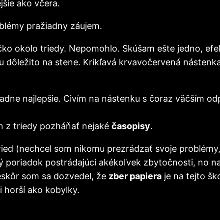
jšie ako včera.
oblémy pražiadny záujem.
o okolo triedy. Nepomohlo. Skúšam ešte jedno, efekt
 dôležito na stene. Krikľavá krvavočervená nástenk
adne najlepšie. Civím na nástenku s čoraz väčším od
on z triedy pozháňať nejaké
časopisy
.
ried (nechcel som nikomu prezrádzať svoje problémy, 
 poriadok postrádajúci akékoľvek zbytočnosti, no na
eskôr som sa dozvedel, že
zber papiera
je na tejto šk
i horší ako kobylky.