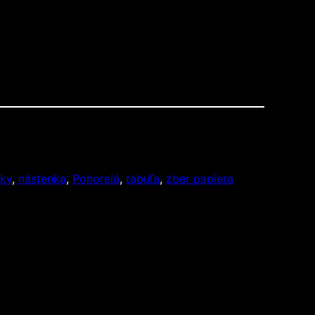
ky
, 
nástenka
, 
Pohorelá
, 
tabuľa
, 
zber papiera