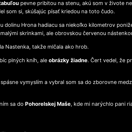
tabuľou
pevne pribitou na stenu, akú som v živote ne
lel som si, skúšajúc písať kriedou na toto čudo.
dolinu Hrona hadiacu sa niekoľko kilometrov poniže
 s malými skrinkami, ale obrovskou červenou nástenk
la Nastenka, takže mlčala ako hrob.
bíc plných kníh, ale
obrázky žiadne
. Čert vedel, že 
čo spásne vymyslím a vybral som sa do zborovne me
aním sa do
Pohorelskej Maše
, kde mi narýchlo pani r