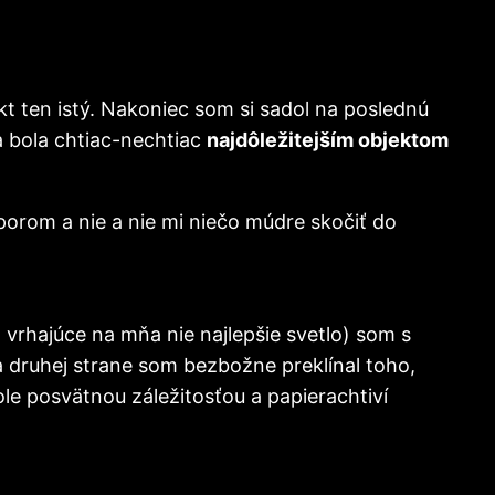
 ten istý. Nakoniec som si sadol na poslednú
a bola chtiac-nechtiac
najdôležitejším objektom
porom a nie a nie mi niečo múdre skočiť do
vrhajúce na mňa nie najlepšie svetlo) som s
 druhej strane som bezbožne preklínal toho,
ole posvätnou záležitosťou a papierachtiví