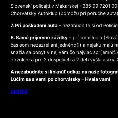
Slovenskí policajti v Makarskej +385 99 7201 001
Chorvátsky Autoklub (pomôžu pri poruche auta) 
7. Pri poškodení auta
– nezabudnite si od Políci
8. Samé príjemné zážitky
– príjemní ľudia (Slová
čas som nezazrel ani jedného(!) a nejakú malú hŕ
snažia sa pobyt v nej vám čo najviac spríjemniť
dovolenka pre 2 dospelých a 2 deti vyšla asi na
A nezabudnite si linknúť odkaz na naše fotogra
Lúčim sa s vami po chorvátsky – Hvala vam!
ALBUM