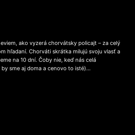
 neviem, ako vyzerá chorvátsky policajt – za celý
m hľadaní. Chorváti skrátka milujú svoju vlasť a
deme na 10 dní. Čoby nie, keď nás celá
i by sme aj doma a cenovo to isté)…