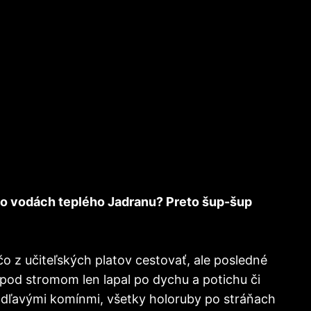
 vo vodách teplého Jadranu? Preto šup-šup
čo z učiteľských platov cestovať, ale posledné
či pod stromom len lapal po dychu a potichu či
radľavými komínmi, všetky holoruby po stráňach