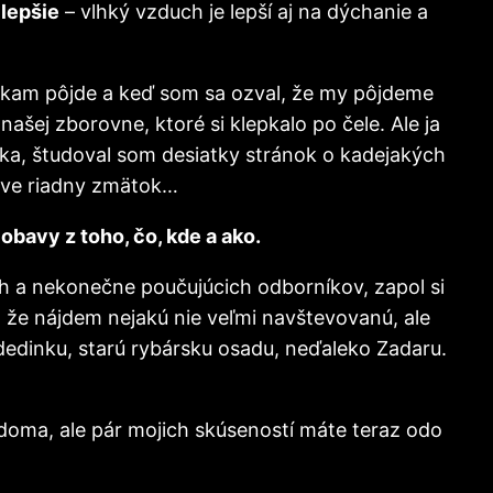
jlepšie
– vlhký vzduch je lepší aj na dýchanie a
, kam pôjde a keď som sa ozval, že my pôjdeme
šej zborovne, ktoré si klepkalo po čele. Ale ja
čka, študoval som desiatky stránok o kadejakých
lave riadny zmätok…
obavy z toho, čo, kde a ako.
 a nekonečne poučujúcich odborníkov, zapol si
, že nájdem nejakú nie veľmi navštevovanú, ale
 dedinku, starú rybársku osadu, neďaleko Zadaru.
 doma, ale pár mojich skúseností máte teraz odo