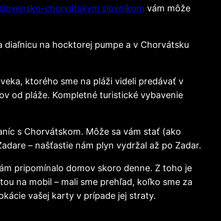
 slovensko-chorvátskym slovníkom
vám môže
a diaľnicu na hocktorej pumpe a v Chorvátsku
veka, ktorého sme na pláži videli predávať v
v od pláže. Kompletné turistické vybavenie
raníc s Chorvátskom. Môže sa vám stať (ako
adare – našťastie nám plyn vydržal až po Zadar.
 nám pripomínalo domov skoro denne. Z toho je
kartou na mobil – mali sme prehľad, koľko sme za
kácie vašej karty v prípade jej straty.