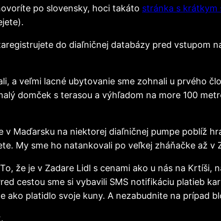
ovoríte po slovensky, hoci takáto
stránka s krátkym
jete).
aregistrujete do diaľničnej databázy pred vstupom n
i, a veľmi lacné ubytovanie sme zohnali u prvého člo
 malý domček s terasou a výhľadom na more 100 metro
e v Maďarsku na niektorej diaľničnej pumpe poblíž h
ete. My sme ho natankovali po veľkej zháňačke až v Z
o, že je v Zadare Lidl s cenami ako u nás na Krtíši,
. Pred cestou sme si vybavili SMS notifikáciu platieb 
le ako platidlo svoje kuny. A nezabudnite na prípad blo
.