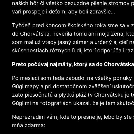
našich hôr či všetko bezuzdné pílenie stromov 
vari prospeje i deťom, aby boli zdravšie…
Týždeň pred koncom školského roka sme sa v zb
do Chorvátska, neverila tomu ani moja žena, kto
som mal už vtedy jasný zámer a určený aj cieľ n
skúsenostiach rôznych ľudí, ktorí odporúčali ra
Preto počúvaj najmä ty, ktorý sa do Chorvátska 
Po mesiaci som teda zabudol na všetky ponuky 
Gúgl mapy a pri dostatočnom zväčšení uskutočn
zato piesočnatú a plytkú pláž (v Chorvátsku je 
Gúgl mi na fotografiách ukázal, že je tam skutoč
Neprezradím vám, kde to presne je, lebo by ste 
mňa zdarma: