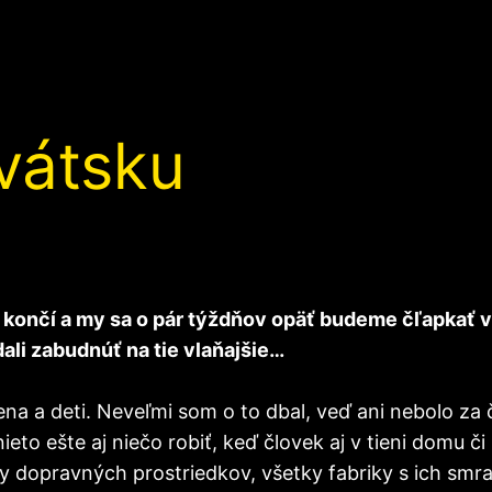
vátsku
ly končí a my sa o pár týždňov opäť budeme čľapkať
ali zabudnúť na tie vlaňajšie…
na a deti. Neveľmi som o to dbal, veď ani nebolo za 
nieto ešte aj niečo robiť, keď človek aj v tieni domu 
áty dopravných prostriedkov, všetky fabriky s ich sm