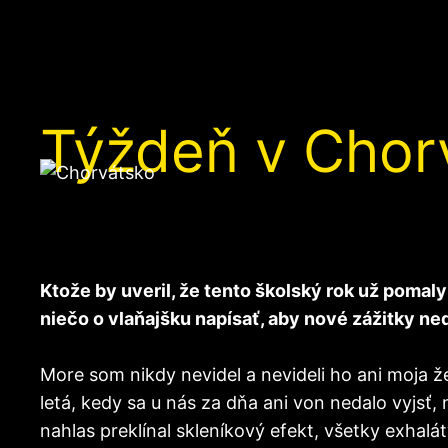
Týždeň v Chor
Ktože by uveril, že tento školský rok už poma
niečo o vlaňajšku napísať, aby nové zážitky ned
More som nikdy nevidel a nevideli ho ani moja že
letá, kedy sa u nás za dňa ani von nedalo vyjsť, 
nahlas preklínal skleníkový efekt, všetky exhal