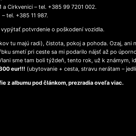
 a Cirkvenici – tel. +385 99 7201 002.
– tel. +385 11 987.
e vypýtať potvrdenie o poškodení vozidla.
kov tu majú radi), čistota, pokoj a pohoda. Ozaj, ani
bku smetí pri ceste sa mi podarilo nájsť až po úporno
.Vlani sme tam boli týždeň, tento rok, už k známym, i
300 eur!!!
(ubytovanie + cesta, stravu nerátam – jedl
fie z albumu pod článkom, prezradia oveľa viac.