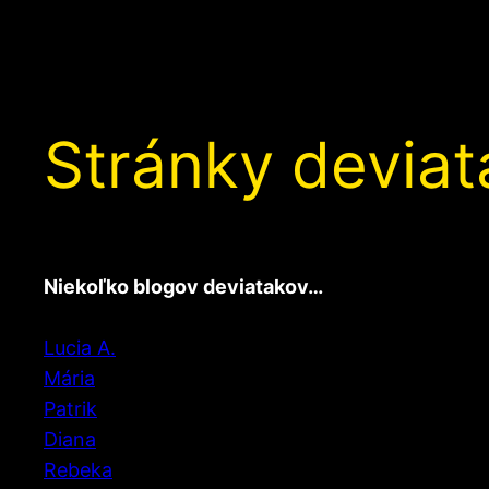
Stránky devia
Niekoľko blogov deviatakov…
Lucia A.
Mária
Patrik
Diana
Rebeka