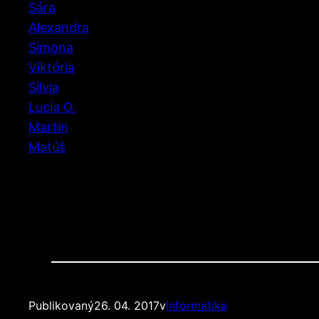
Sára
Alexandra
Simona
Viktória
Silvia
Lucia O.
Martin
Matúš
Publikovaný
26. 04. 2017
v
Informatika