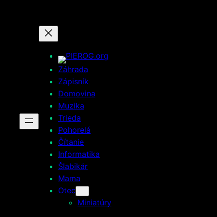
Prejsť
na
obsah
Záhrada
Zápisník
Domovina
Muzika
Trieda
Pohorelá
Čítanie
Informatika
Šlabikár
Mama
Otec
Miniatúry