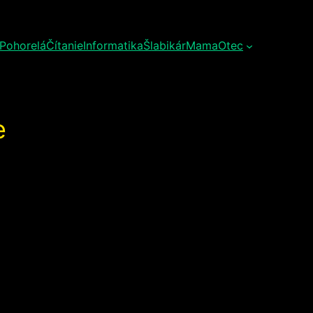
Pohorelá
Čítanie
Informatika
Šlabikár
Mama
Otec
e