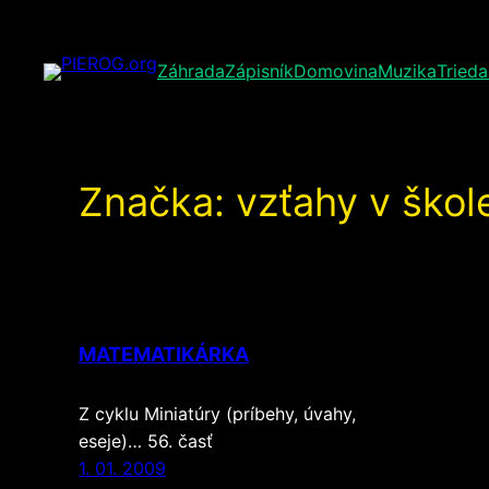
Prejsť
na
Záhrada
Zápisník
Domovina
Muzika
Trieda
obsah
Značka:
vzťahy v škol
MATEMATIKÁRKA
Z cyklu Miniatúry (príbehy, úvahy,
eseje)… 56. časť
1. 01. 2009