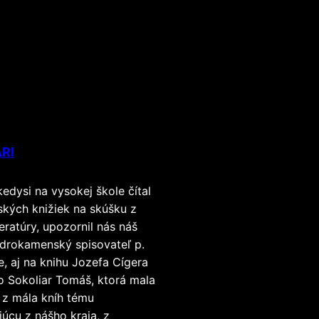
RI
edysi na vysokej škole čítal
ských knižiek na skúšku z
teratúry, upozornil nás náš
odrokamenský spisovateľ p.
e, aj na knihu Jozefa Cígera
 Sokoliar Tomáš, ktorá mala
 z mála kníh tému
úcu z nášho kraja, z