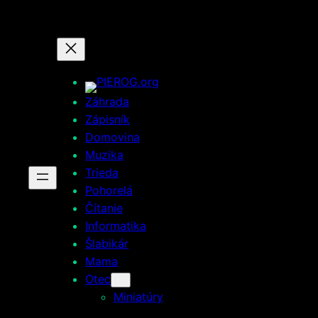
Prejsť
na
obsah
Záhrada
Zápisník
Domovina
Muzika
Trieda
Pohorelá
Čítanie
Informatika
Šlabikár
Mama
Otec
Miniatúry