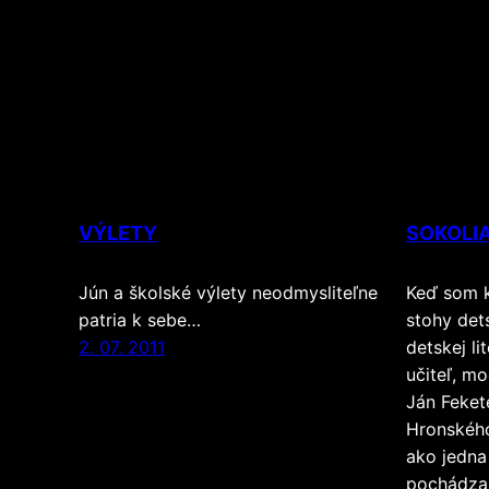
VÝLETY
SOKOLIA
Jún a školské výlety neodmysliteľne
Keď som k
patria k sebe…
stohy det
2. 07. 2011
detskej li
učiteľ, m
Ján Feket
Hronského
ako jedna
pochádzaj