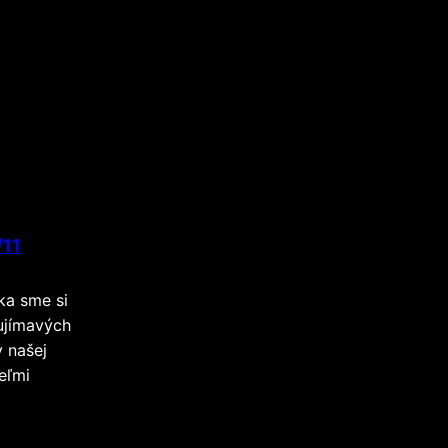
/11
ka sme si
ujímavých
v našej
veľmi