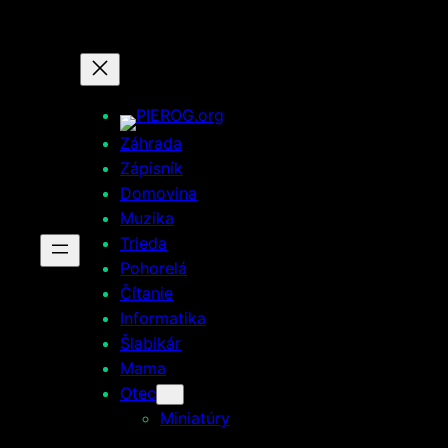
Prejsť
na
obsah
Záhrada
Zápisník
Domovina
Muzika
Trieda
Pohorelá
Čítanie
Informatika
Šlabikár
Mama
Otec
Miniatúry