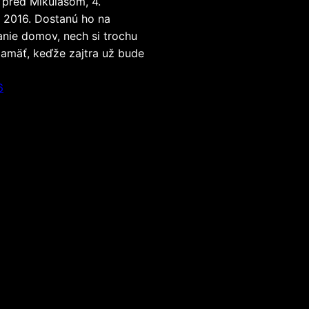
j pred Mikulášom, 4.
2016. Dostanú ho na
nie domov, nech si trochu
pamäť, keďže zajtra už bude
6