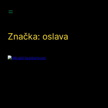
Prejsť
na
obsah
Značka:
oslava