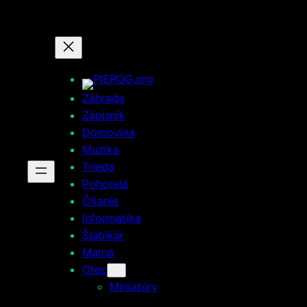
Prejsť
na
obsah
Záhrada
Zápisník
Domovina
Muzika
Trieda
Pohorelá
Čítanie
Informatika
Šlabikár
Mama
Otec
Miniatúry