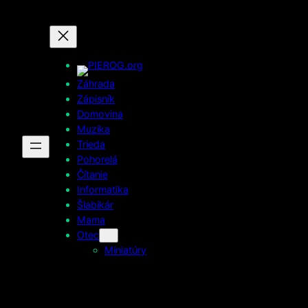
Prejsť
na
obsah
Záhrada
Zápisník
Domovina
Muzika
Trieda
Pohorelá
Čítanie
Informatika
Šlabikár
Mama
Otec
Miniatúry