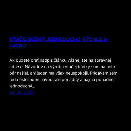
VTÁČIE BÚDKY JEDNODUCHO, RÝCHLO A
LACNO
Ak budete brať nadpis článku vážne, ste na správnej
adrese. Návodov na výrobu vtáčej búdky som na nete
pár našiel, ani jeden ma však neuspokojil. Pridávam sem
teda ešte jeden návod, ale poriadny a najmä poriadne
jednoduchý…
16. 06. 2015
Používa technológiu
WordPress
VSTUP