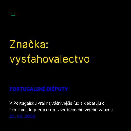
Prejsť
na
obsah
Značka:
vysťahovalectvo
PORTUGALSKÉ DIŠPUTY
V Portugalsku vraj najvášnivejšie ľudia debatujú o
školstve. Je predmetom všeobecného živého záujmu…
25. 09. 2008