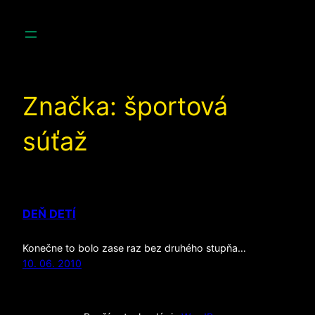
Prejsť
na
obsah
Značka:
športová
súťaž
DEŇ DETÍ
Konečne to bolo zase raz bez druhého stupňa…
10. 06. 2010