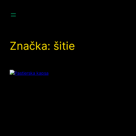
Prejsť
na
obsah
Značka:
šitie