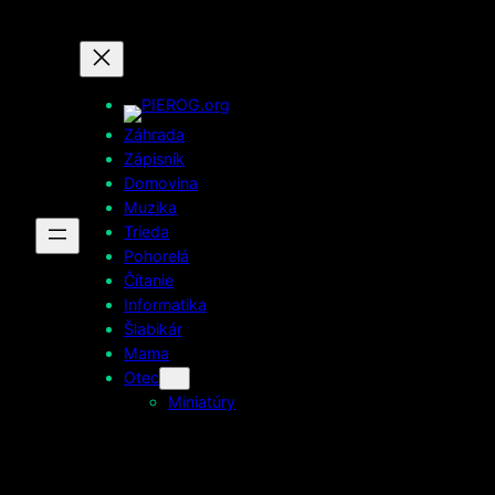
Prejsť
na
obsah
Záhrada
Zápisník
Domovina
Muzika
Trieda
Pohorelá
Čítanie
Informatika
Šlabikár
Mama
Otec
Miniatúry