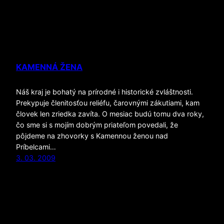
KAMENNÁ ŽENA
Náš kraj je bohatý na prírodné i historické zvláštnosti.
Prekypuje členitosťou reliéfu, čarovnými zákutiami, kam
človek len zriedka zavíta. O mesiac budú tomu dva roky,
čo sme si s mojím dobrým priateľom povedali, že
pôjdeme na zhovorky s Kamennou ženou nad
Príbelcami…
3. 03. 2009
Používa technológiu
WordPress
VSTUP