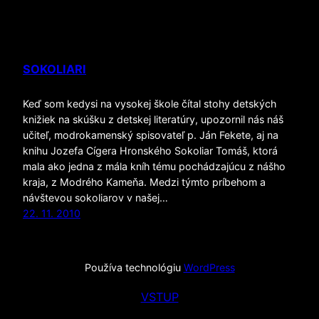
SOKOLIARI
Keď som kedysi na vysokej škole čítal stohy detských
knižiek na skúšku z detskej literatúry, upozornil nás náš
učiteľ, modrokamenský spisovateľ p. Ján Fekete, aj na
knihu Jozefa Cígera Hronského Sokoliar Tomáš, ktorá
mala ako jedna z mála kníh tému pochádzajúcu z nášho
kraja, z Modrého Kameňa. Medzi týmto príbehom a
návštevou sokoliarov v našej…
22. 11. 2010
Používa technológiu
WordPress
VSTUP