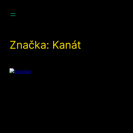
Prejsť
na
obsah
Značka:
Kanát