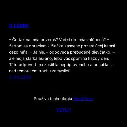
O LÁSKE
– Čo tak na mňa pozeráš? Vari si do mňa zaľúbená? –
žartom sa obraciam k žiačke zasnene pozerajúcej kamsi
cezo mňa. – Ja nie, – odpovedá prebudené dievčatko, –
ale moja starká asi áno, lebo vás spomína každý deň.
Táto odpoveď ma zastihla nepripraveného a prinútila sa
nad témou tém trochu zamyslieť…
3. 04. 2016
Používa technológiu
WordPress
VSTUP