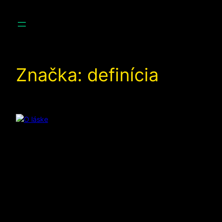
Prejsť
na
obsah
Značka:
definícia