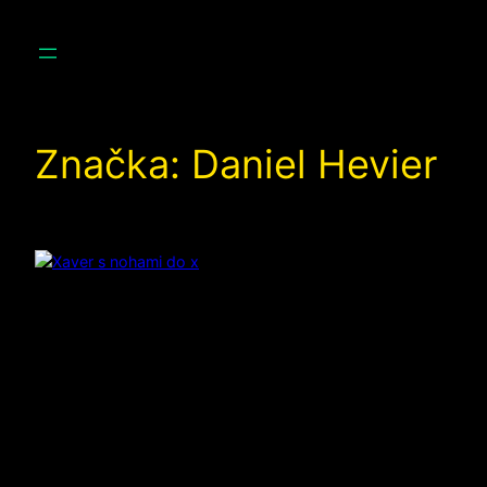
Prejsť
na
obsah
Značka:
Daniel Hevier