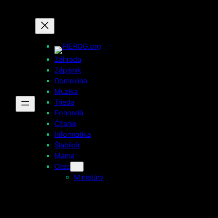
Prejsť
na
obsah
Záhrada
Zápisník
Domovina
Muzika
Trieda
Pohorelá
Čítanie
Informatika
Šlabikár
Mama
Otec
Miniatúry