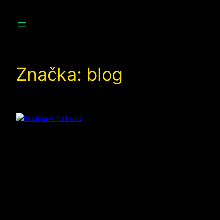
Prejsť
na
obsah
Značka:
blog