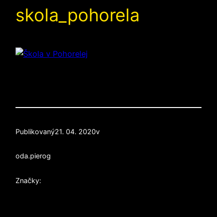
skola_pohorela
Publikovaný
21. 04. 2020
v
od
a.pierog
Značky: