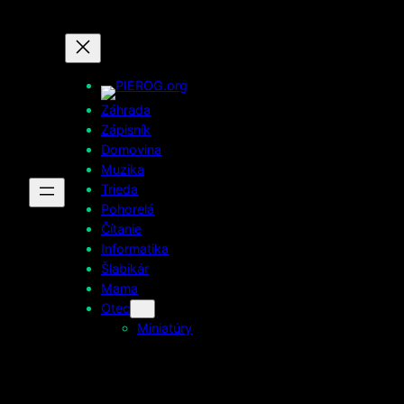
Prejsť
na
obsah
Záhrada
Zápisník
Domovina
Muzika
Trieda
Pohorelá
Čítanie
Informatika
Šlabikár
Mama
Otec
Miniatúry