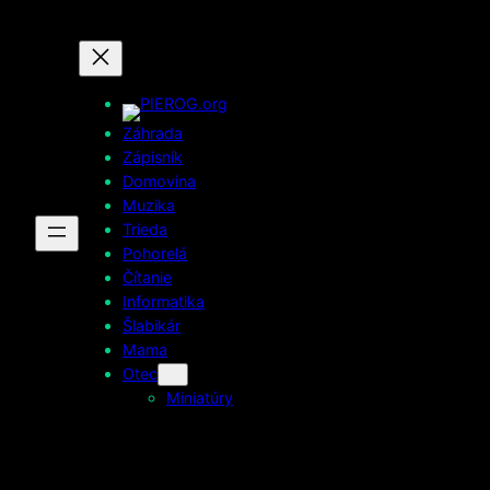
Prejsť
na
obsah
Záhrada
Zápisník
Domovina
Muzika
Trieda
Pohorelá
Čítanie
Informatika
Šlabikár
Mama
Otec
Miniatúry