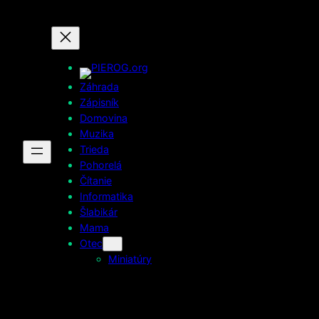
Prejsť
na
obsah
Záhrada
Zápisník
Domovina
Muzika
Trieda
Pohorelá
Čítanie
Informatika
Šlabikár
Mama
Otec
Miniatúry