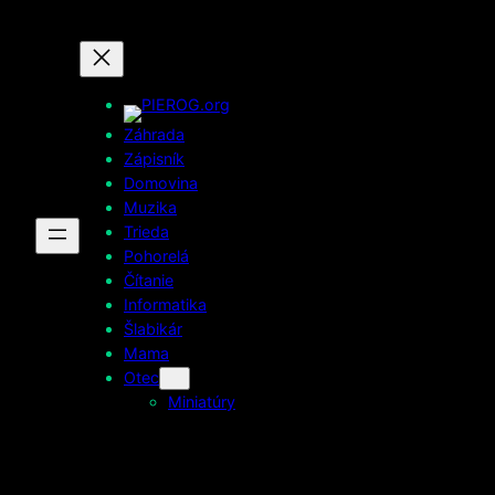
Prejsť
na
obsah
Záhrada
Zápisník
Domovina
Muzika
Trieda
Pohorelá
Čítanie
Informatika
Šlabikár
Mama
Otec
Miniatúry