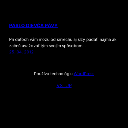
PÁSLO DIEVČA PÁVY
Pri deťoch vám môžu od smiechu aj slzy padať, najmä ak
začnú uvažovať tým svojím spôsobom…
25. 04. 2012
Používa technológiu
WordPress
VSTUP