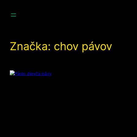
Prejsť
na
obsah
Značka:
chov pávov