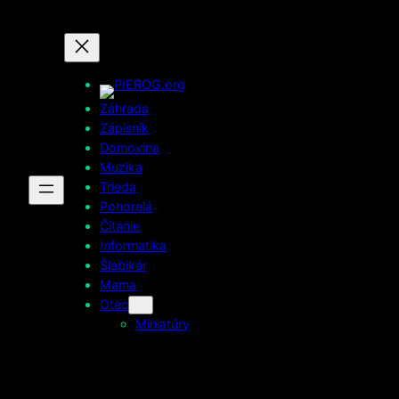
Prejsť
na
obsah
Záhrada
Zápisník
Domovina
Muzika
Trieda
Pohorelá
Čítanie
Informatika
Šlabikár
Mama
Otec
Miniatúry