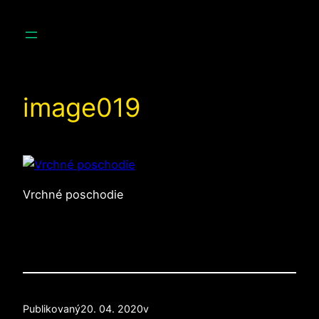
Prejsť
na
obsah
image019
Vrchné poschodie
Publikovaný
20. 04. 2020
v