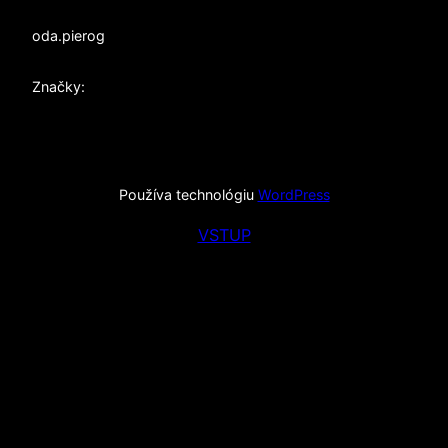
od
a.pierog
Značky:
Používa technológiu
WordPress
VSTUP