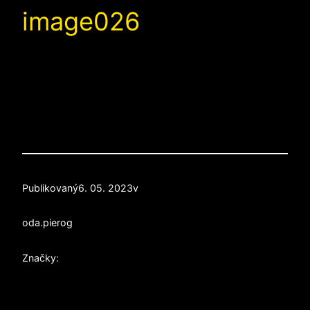
image026
Publikovaný
6. 05. 2023
v
od
a.pierog
Značky: