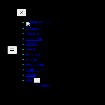
Prejsť
na
obsah
Záhrada
Zápisník
Domovina
Muzika
Trieda
Pohorelá
Čítanie
Informatika
Šlabikár
Mama
Otec
Miniatúry