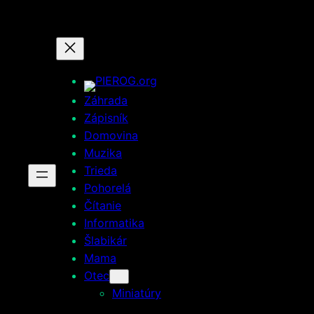
Prejsť
na
obsah
Záhrada
Zápisník
Domovina
Muzika
Trieda
Pohorelá
Čítanie
Informatika
Šlabikár
Mama
Otec
Miniatúry