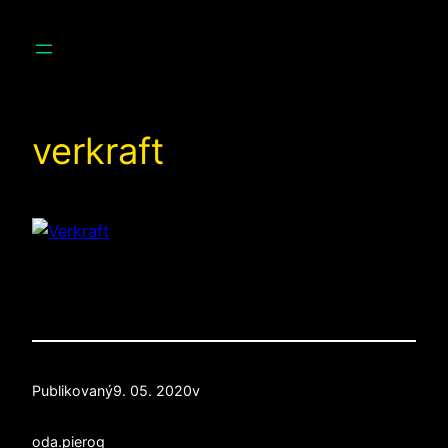
Prejsť
na
obsah
verkraft
Publikovaný
9. 05. 2020
v
od
a.pierog