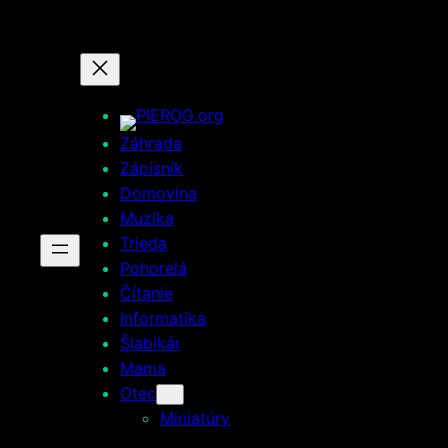
Prejsť
na
obsah
Záhrada
Zápisník
Domovina
Muzika
Trieda
Pohorelá
Čítanie
Informatika
Šlabikár
Mama
Otec
Miniatúry