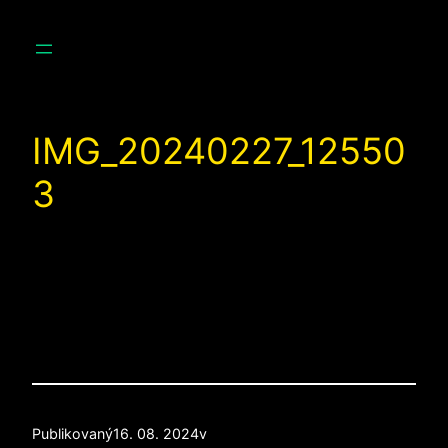
Prejsť
na
obsah
IMG_20240227_12550
3
Publikovaný
16. 08. 2024
v