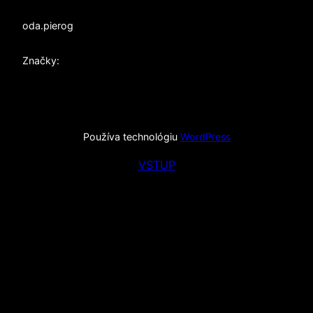
od
a.pierog
Značky:
Používa technológiu
WordPress
VSTUP