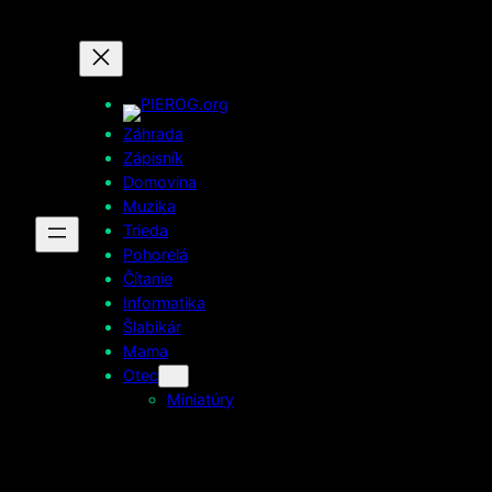
Prejsť
na
obsah
Záhrada
Zápisník
Domovina
Muzika
Trieda
Pohorelá
Čítanie
Informatika
Šlabikár
Mama
Otec
Miniatúry