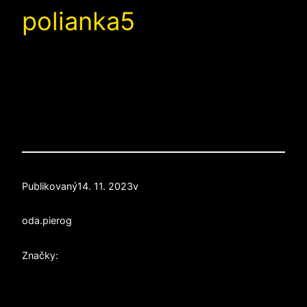
polianka5
Publikovaný
14. 11. 2023
v
od
a.pierog
Značky: